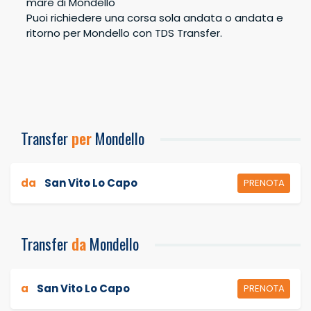
mare di Mondello
Puoi richiedere una corsa sola andata o andata e
Bambini
0
Totale
ritorno per Mondello con TDS Transfer.
Prenota
€
0,00
Transfer
per
Mondello
da
San Vito Lo Capo
PRENOTA
Transfer
da
Mondello
a
San Vito Lo Capo
PRENOTA