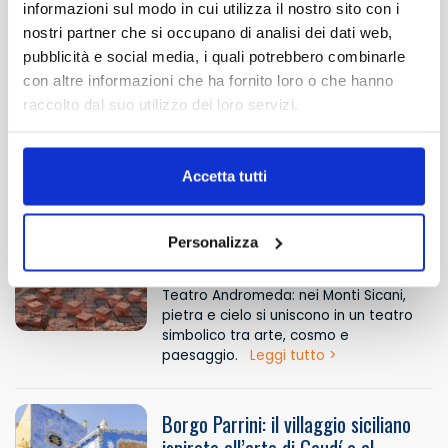
senza attesa
informazioni sul modo in cui utilizza il nostro sito con i
nostri partner che si occupano di analisi dei dati web,
Etna: il gigante di fuoco della
pubblicità e social media, i quali potrebbero combinarle
TRANSFER
Sicilia
con altre informazioni che ha fornito loro o che hanno
con attesa o collettivo
raccolto dal suo utilizzo dei loro servizi.
Il vulcano attivo più alto d’Europa:
natura viva, paesaggi unici e l’anima
profonda della Sicilia.
Leggi tutto >
Accetta tutti
Teatro Andromeda di Sicilia:
l’architettura che dialoga con il
Personalizza
cosmo
Teatro Andromeda: nei Monti Sicani,
pietra e cielo si uniscono in un teatro
simbolico tra arte, cosmo e
paesaggio.
Leggi tutto >
Borgo Parrini: il villaggio siciliano
ispirato all’arte di Gaudí e al