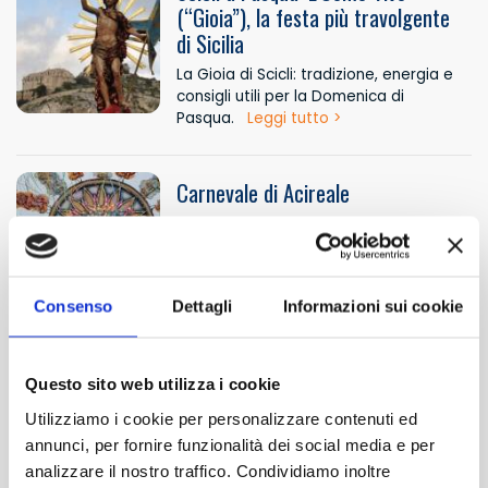
(“Gioia”), la festa più travolgente
di Sicilia
La Gioia di Scicli: tradizione, energia e
consigli utili per la Domenica di
Pasqua.
Leggi tutto >
Carnevale di Acireale
Il Carnevale di Acireale incanta con
carri allegorici, fiori e tradizione nel
cuore della Sicilia.
Leggi tutto >
Consenso
Dettagli
Informazioni sui cookie
Cous cous Fest San Vito Lo Capo
Questo sito web utilizza i cookie
Cous Cous Fest: sapori, culture e
Utilizziamo i cookie per personalizzare contenuti ed
tradizioni si incontrano a San Vito Lo
annunci, per fornire funzionalità dei social media e per
Capo tra mare, musica e convivialità.
TRANSFER
Leggi tutto >
analizzare il nostro traffico. Condividiamo inoltre