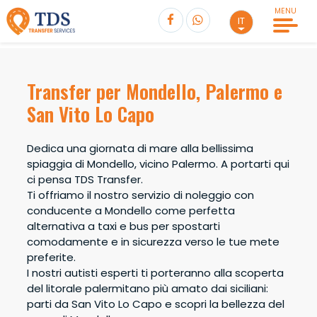
MENU
IT
TRANSFER
senza attesa
Transfer per Mondello, Palermo e
Seleziona Escursione
San Vito Lo Capo
Seleziona Partenza
Andata
Dedica una giornata di mare alla bellissima
Seleziona una destinazione
spiaggia di Mondello, vicino Palermo. A portarti qui
Passeggeri
0
ci pensa TDS Transfer.
Ti offriamo il nostro servizio di noleggio con
Solo Andata
Andata e ritorno
conducente a Mondello come perfetta
Totale
PRENOTA
€
0,00
alternativa a taxi e bus per spostarti
Passeggeri
0
comodamente e in sicurezza verso le tue mete
Adulti
0
preferite.
Andata
Ore
I nostri autisti esperti ti porteranno alla scoperta
Bambini
0
del litorale palermitano più amato dai siciliani:
Adulti
0
Ritorno
Ore
parti da San Vito Lo Capo e scopri la bellezza del