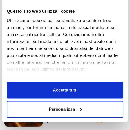
Il Carnevale di Acireale incanta con
Questo sito web utilizza i cookie
carri allegorici, fiori e tradizione nel
cuore della Sicilia.
Leggi tutto >
Utilizziamo i cookie per personalizzare contenuti ed
annunci, per fornire funzionalità dei social media e per
TRANSFER
analizzare il nostro traffico. Condividiamo inoltre
senza attesa
informazioni sul modo in cui utilizza il nostro sito con i
Cous cous Fest San Vito Lo Capo
nostri partner che si occupano di analisi dei dati web,
Cous Cous Fest: sapori, culture e
pubblicità e social media, i quali potrebbero combinarle
TRANSFER
tradizioni si incontrano a San Vito Lo
con altre informazioni che ha fornito loro o che hanno
Capo tra mare, musica e convivialità.
con attesa o collettivo
raccolto dal suo utilizzo dei loro servizi.
Leggi tutto >
Accetta tutti
Etna: il gigante di fuoco della
Sicilia
Il vulcano attivo più alto d’Europa:
Personalizza
natura viva, paesaggi unici e l’anima
profonda della Sicilia.
Leggi tutto >