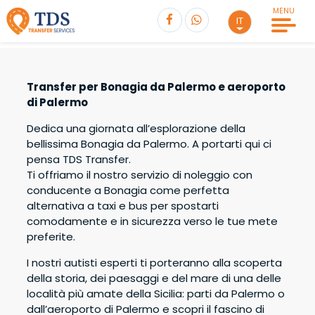
MENU
IT
TRANSFER
senza attesa
Transfer per Bonagia da Palermo e aeroporto
Seleziona Escursione
di Palermo
Seleziona Partenza
Dedica una giornata all’esplorazione della
Andata
bellissima Bonagia da Palermo. A portarti qui ci
Seleziona una destinazione
pensa TDS Transfer.
Ti offriamo il nostro servizio di noleggio con
Passeggeri
0
conducente a Bonagia come perfetta
Solo Andata
Andata e ritorno
alternativa a taxi e bus per spostarti
Totale
PRENOTA
€
0,00
comodamente e in sicurezza verso le tue mete
Passeggeri
0
preferite.
Adulti
0
Andata
Ore
I nostri autisti esperti ti porteranno alla scoperta
della storia, dei paesaggi e del mare di una delle
Bambini
0
località più amate della Sicilia: parti da Palermo o
Adulti
0
Ritorno
Ore
dall’aeroporto di Palermo e scopri il fascino di