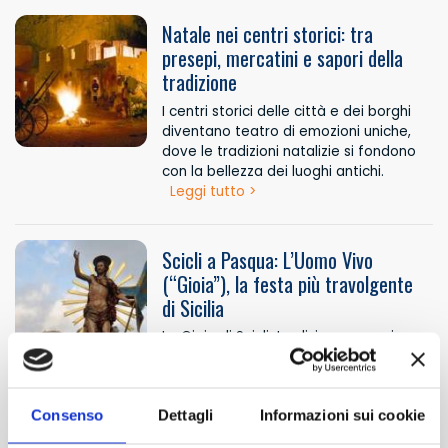
Natale nei centri storici: tra
presepi, mercatini e sapori della
tradizione
I centri storici delle città e dei borghi
diventano teatro di emozioni uniche,
dove le tradizioni natalizie si fondono
con la bellezza dei luoghi antichi.
Leggi tutto >
Scicli a Pasqua: L’Uomo Vivo
(“Gioia”), la festa più travolgente
di Sicilia
La Gioia di Scicli: tradizione, energia e
consigli utili per la Domenica di
Pasqua.
Leggi tutto >
Consenso
Dettagli
Informazioni sui cookie
Carnevale di Acireale