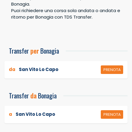
Bonagia.
Bambini
0
Puoi richiedere una corsa sola andata o andata e
Totale
Prenota
ritorno per Bonagia con TDS Transfer.
€
0,00
Transfer
per
Bonagia
da
San Vito Lo Capo
PRENOTA
Transfer
da
Bonagia
a
San Vito Lo Capo
PRENOTA