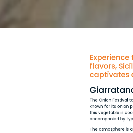
Experience 
flavors, Si
captivates e
Giarratana
The Onion Festival ta
known for its onion p
this vegetable is co
accompanied by typi
The atmosphere is au