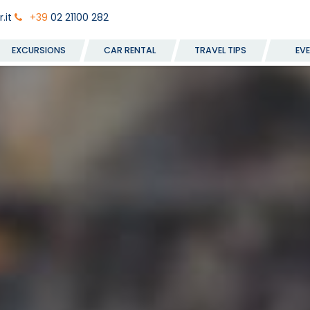
.it
+39
02 21100 282
EXCURSIONS
CAR RENTAL
TRAVEL TIPS
EV