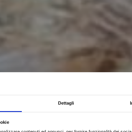
Dettagli
ookie
nalizzare contenuti ed annunci, per fornire funzionalità dei socia