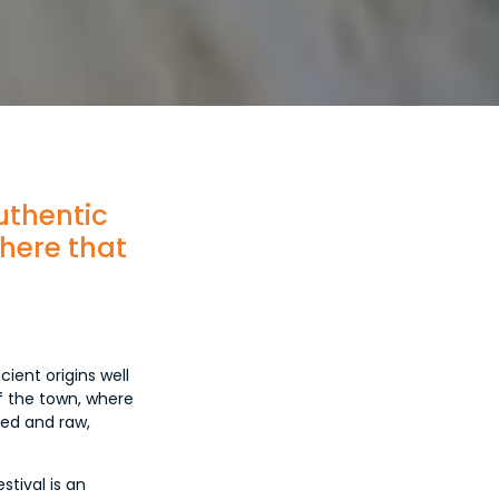
uthentic
phere that
ient origins well
of the town, where
ked and raw,
tival is an