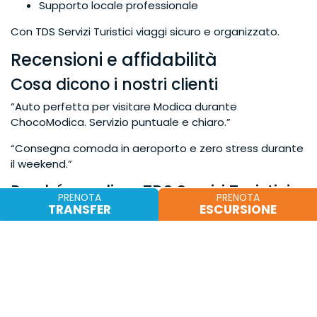
Supporto locale professionale
Con TDS Servizi Turistici viaggi sicuro e organizzato.
Recensioni e affidabilità
Cosa dicono i nostri clienti
“Auto perfetta per visitare Modica durante
ChocoModica. Servizio puntuale e chiaro.”
“Consegna comoda in aeroporto e zero stress durante
il weekend.”
Perché scegliere TDS Servizi Turistici
PRENOTA
PRENOTA
TRANSFER
ESCURSIONE
Anni di esperienza nel turismo in Sicilia
Centinaia di clienti soddisfatti
Collaborazioni con strutture ricettive locali
Conoscenza approfondita del territorio
Affidabilità e attenzione al cliente sono il nostro punto
di forza.