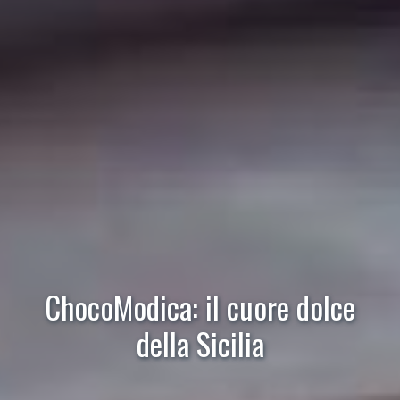
ChocoModica: il cuore dolce
della Sicilia