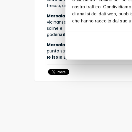
fresco, cous cous di pesce (influenzato dall
nostro traffico. Condividiamo 
di analisi dei dati web, pubbl
Marsala
si affaccia sul
Canale di Sicilia
che hanno raccolto dal suo uti
vicinanze si trovano le
Isole dello Stag
saline e i fenicotteri rosa. Qui è possibil
godersi il tramonto sulle saline.
Marsala
è perfetta per chi vuole unire
c
punto strategico per esplorare la Sicilia 
le isole Egadi, Mazara del Vallo e Seli