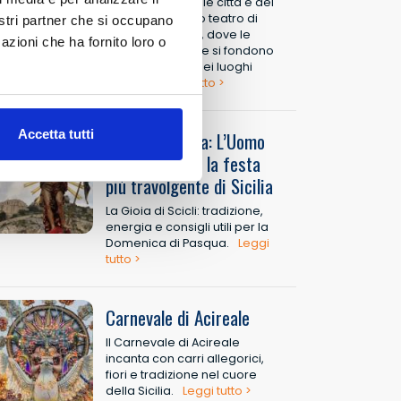
I centri storici delle città e dei
borghi diventano teatro di
nostri partner che si occupano
emozioni uniche, dove le
azioni che ha fornito loro o
tradizioni natalizie si fondono
con la bellezza dei luoghi
antichi.
Leggi tutto >
Accetta tutti
Scicli a Pasqua: L’Uomo
Vivo (“Gioia”), la festa
più travolgente di Sicilia
La Gioia di Scicli: tradizione,
energia e consigli utili per la
Domenica di Pasqua.
Leggi
tutto >
Carnevale di Acireale
Il Carnevale di Acireale
incanta con carri allegorici,
fiori e tradizione nel cuore
della Sicilia.
Leggi tutto >