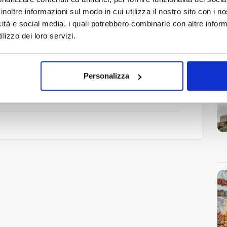
e tradizioni arabe) e dolci tipici siciliani.
inoltre informazioni sul modo in cui utilizza il nostro sito con i 
icità e social media, i quali potrebbero combinarle con altre inform
, con spiagge sabbiose e un mare limpido. Nelle
lizzo dei loro servizi.
none
, un’area naturale protetta famosa per le
e praticare windsurf, kitesurf o semplicemente
Personalizza
ultura, storia, enogastronomia e natura
. È un
occidentale, con facili collegamenti verso
Trapani,
nunte
.