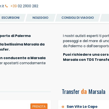
.it
+39
02 21100 282
ESCURSIONI
NOLEGGIO
CONSIGLI DI VIAGGIO
porto di Palermo
I nostri autisti esperti ti p
paesaggi e del mare di una d
la bellissima Marsala da
da Palermo o dall’aeroporto
nsfer.
Puoi richiedere una cors
con conducente a Marsala
Marsala con TDS Transfe
er spostarti comodamente
Transfer
da
Marsala
a
San Vito Lo Capo
PRENOTA