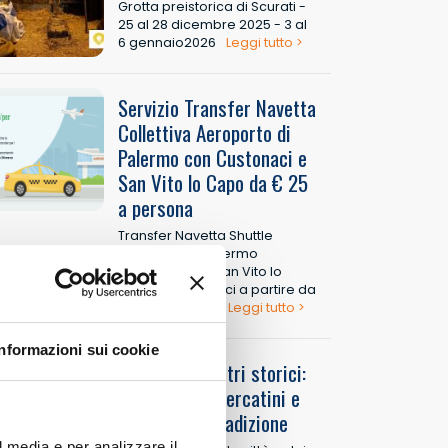
Grotta preistorica di Scurati -
25 al 28 dicembre 2025 - 3 al
6 gennaio2026
Leggi tutto >
Servizio Transfer Navetta
Collettiva Aeroporto di
Palermo con Custonaci e
San Vito lo Capo da € 25
a persona
Transfer Navetta Shuttle
Collettiva da Palermo
Aeroporto per San Vito lo
Capo e Custonaci a partire da
€ 25 a persona
Leggi tutto >
Informazioni sui cookie
Natale nei centri storici:
tra presepi, mercatini e
sapori della tradizione
l media e per analizzare il