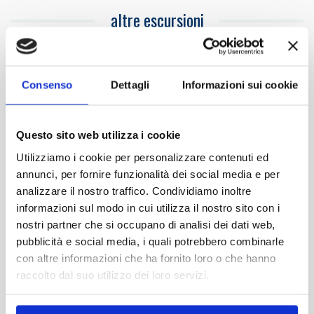
altre escursioni
i
Escursione in Auto - Segesta e Erice
da
180,00 €
da San Vito lo Capo o Custonaci
Consenso
Dettagli
Informazioni sui cookie
Questo sito web utilizza i cookie
Utilizziamo i cookie per personalizzare contenuti ed
annunci, per fornire funzionalità dei social media e per
analizzare il nostro traffico. Condividiamo inoltre
informazioni sul modo in cui utilizza il nostro sito con i
nostri partner che si occupano di analisi dei dati web,
durata 8 ore
pubblicità e social media, i quali potrebbero combinarle
Escursione in collettivo ( da 1 a 3 pax ) disponibile solo
con altre informazioni che ha fornito loro o che hanno
il Mercoledì - Privata con minimo di 4 pax disponibile
raccolto dal suo utilizzo dei loro servizi.
ogni giorno
Prenota