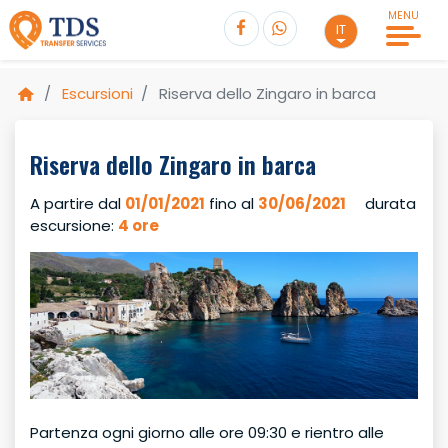
MENU
IT
Escursioni
Riserva dello Zingaro in barca
Riserva dello Zingaro in barca
Riserva dello Zingaro in barca
Andata
A partire dal
01/01/2021
fino al
30/06/2021
durata
escursione:
4 ore
Passeggeri
1
Totale
PRENOTA
€
40,00
Adulti
1
Bambini
0
Partenza ogni giorno alle ore 09:30 e rientro alle