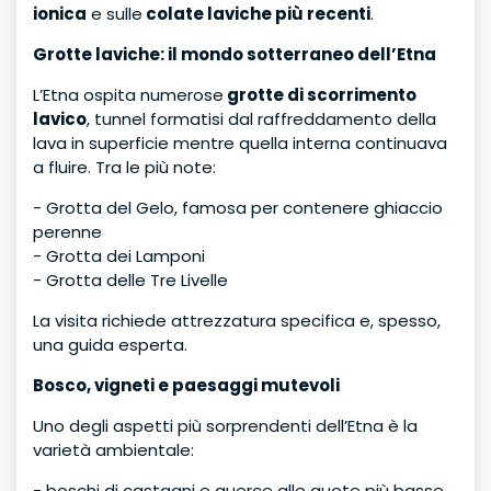
ionica
e sulle
colate laviche più recenti
.
Grotte laviche: il mondo sotterraneo dell’Etna
L’Etna ospita numerose
grotte di scorrimento
lavico
, tunnel formatisi dal raffreddamento della
lava in superficie mentre quella interna continuava
a fluire. Tra le più note:
- Grotta del Gelo, famosa per contenere ghiaccio
perenne
- Grotta dei Lamponi
- Grotta delle Tre Livelle
La visita richiede attrezzatura specifica e, spesso,
una guida esperta.
Bosco, vigneti e paesaggi mutevoli
Uno degli aspetti più sorprendenti dell’Etna è la
varietà ambientale:
- boschi di castagni e querce alle quote più basse