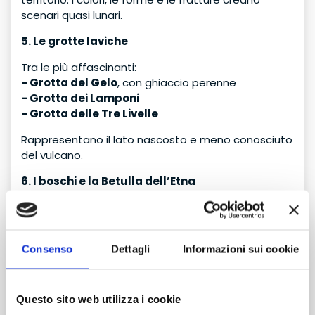
scenari quasi lunari.
5. Le grotte laviche
Tra le più affascinanti:
- Grotta del Gelo
, con ghiaccio perenne
- Grotta dei Lamponi
- Grotta delle Tre Livelle
Rappresentano il lato nascosto e meno conosciuto
del vulcano.
6. I boschi e la Betulla dell’Etna
A quote intermedie il paesaggio cambia
radicalmente: boschi, sentieri ombreggiati e la rara
Betula aetnensis, specie endemica unica al mondo.
Consenso
Dettagli
Informazioni sui cookie
7. I panorami sul mare
Dalle alte quote, nelle giornate limpide, lo sguardo
Questo sito web utilizza i cookie
spazia dalla costa ionica fino alla Calabria. Il