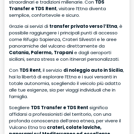
straordinari e tradizioni millenarie. Con
TDS
Transfer e TDS
Rent
, visitare l’Etna diventa
semplice, confortevole e sicuro.
Grazie ai servizi di
transfer privato verso l’Etna
, è
possibile raggiungere i principali punti di accesso
come Rifugio Sapienza, Crateri Silvestri e le aree
panoramiche del vulcano direttamente da
Catania, Palermo,
Trapani
e dagli aeroporti
siciliani, senza stress e con itinerari personalizzati.
Con
TDS Rent
, il servizio
di noleggio auto in Sicilia
,
hai la libertà di esplorare l’Etna e i suoi versanti in
totale autonomia, scegliendo il veicolo più adatto
alle tue esigenze, sia per viaggi individuali che in
famiglia.
Scegliere
TDS Transfer e TDS Rent
significa
affidarsi a professionisti del territorio, con una
profonda conoscenza dell’area etnea, per vivere il
Vulcano Etna tra
crateri, colate laviche,
panorami sul Mediterraneo ed
eccellenze