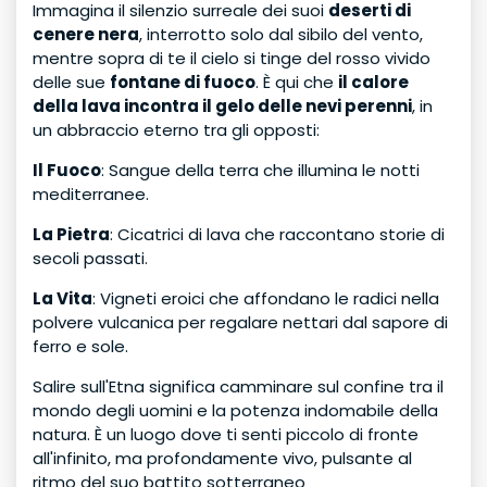
Immagina il silenzio surreale dei suoi
deserti di
cenere nera
, interrotto solo dal sibilo del vento,
mentre sopra di te il cielo si tinge del rosso vivido
delle sue
fontane di fuoco
. È qui che
il calore
della lava incontra il gelo delle nevi perenni
, in
un abbraccio eterno tra gli opposti:
Il Fuoco
: Sangue della terra che illumina le notti
mediterranee.
La Pietra
: Cicatrici di lava che raccontano storie di
secoli passati.
La Vita
: Vigneti eroici che affondano le radici nella
polvere vulcanica per regalare nettari dal sapore di
ferro e sole.
Salire sull'Etna significa camminare sul confine tra il
mondo degli uomini e la potenza indomabile della
natura. È un luogo dove ti senti piccolo di fronte
all'infinito, ma profondamente vivo, pulsante al
ritmo del suo battito sotterraneo