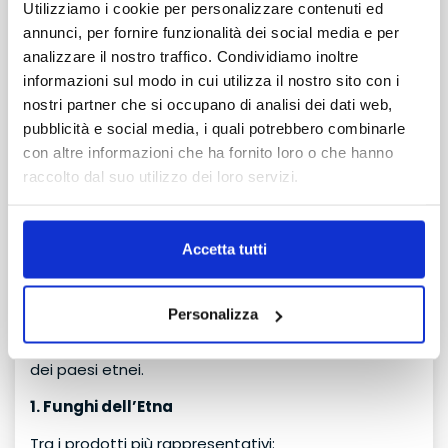
contrasto tra lava nera e blu del mare è uno degli
Utilizziamo i cookie per personalizzare contenuti ed
scenari più emozionanti dell’Etna.
annunci, per fornire funzionalità dei social media e per
TRANSFER
analizzare il nostro traffico. Condividiamo inoltre
8. Le eruzioni notturne (quando visibili)
senza attesa
informazioni sul modo in cui utilizza il nostro sito con i
Osservare il vulcano di notte, con fontane di lava e
nostri partner che si occupano di analisi dei dati web,
bagliori rossi nel buio, è un’esperienza
pubblicità e social media, i quali potrebbero combinarle
TRANSFER
indimenticabile, sempre nel rispetto delle norme di
con altre informazioni che ha fornito loro o che hanno
sicurezza.
con attesa o collettivo
raccolto dal suo utilizzo dei loro servizi.
Consigli su cosa mangiare sull’Etna
Accetta tutti
Mangiare sull’Etna significa scoprire una cucina
fortemente legata al territorio vulcanico, fatta di
Personalizza
ingredienti semplici ma intensi, valorizzati dalla
fertilità dei terreni lavici e dalle tradizioni contadine
dei paesi etnei.
1. Funghi dell’Etna
Tra i prodotti più rappresentativi: