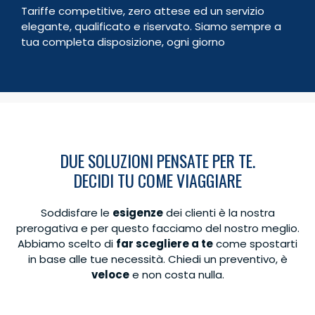
Tariffe competitive, zero attese ed un servizio
Bambini
0
elegante, qualificato e riservato. Siamo sempre a
Totale
Prenota
€
0,00
tua completa disposizione, ogni giorno
DUE SOLUZIONI PENSATE PER TE.
DECIDI TU COME VIAGGIARE
Soddisfare le
esigenze
dei clienti è la nostra
prerogativa e per questo facciamo del nostro meglio.
Abbiamo scelto di
far scegliere a te
come spostarti
in base alle tue necessità. Chiedi un preventivo, è
veloce
e non costa nulla.