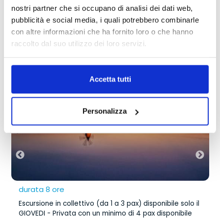
sembrerà di sognare
nostri partner che si occupano di analisi dei dati web,
pubblicità e social media, i quali potrebbero combinarle
TRANSFER
con altre informazioni che ha fornito loro o che hanno
le nostre escursioni
con attesa o collettivo
raccolto dal suo utilizzo dei loro servizi.
Escursione in auto - Saline Marsala,
da
195,00 €
Imbarco per Mozia e Marsala da San
Accetta tutti
Vito Lo Capo e Custonaci
Personalizza
durata 8 ore
Escursione in collettivo (da 1 a 3 pax) disponibile solo il
GIOVEDI - Privata con un minimo di 4 pax disponibile