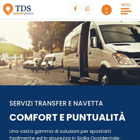
MENU
IT
TRANSFER
senza attesa
Seleziona Escursione
Seleziona Partenza
Andata
Seleziona una destinazione
Passeggeri
0
Solo Andata
Andata e ritorno
Totale
PRENOTA
€
0,00
SERVIZI TRANSFER E NAVETTA
Passeggeri
0
Adulti
0
COMFORT E PUNTUALITÀ
Andata
Ore
Bambini
0
Una vasta gamma di soluzioni per spostarti
Adulti
0
Ritorno
Ore
facilmente ed in sicurezza in Sicilia Occidentale.