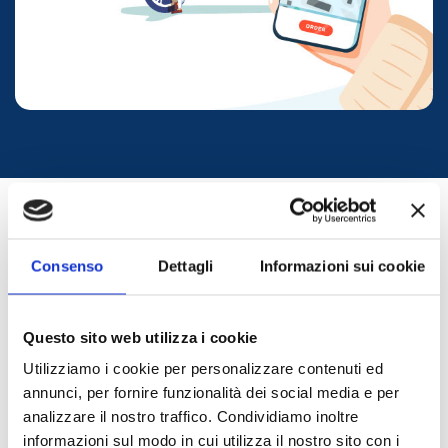
Consenso
Dettagli
Informazioni sui cookie
SICILIA OCCIDENTALE
Questo sito web utilizza i cookie
Un territorio unico al mondo che mantiene inalterata
Utilizziamo i cookie per personalizzare contenuti ed
cultura, storia e tradizione, dove ritemprarsi tra
annunci, per fornire funzionalità dei social media e per
meraviglie naturalistiche e buona cucina.
TRANSFER
analizzare il nostro traffico. Condividiamo inoltre
Tds Transfer ti accompagnerà in un luogo in cui ti
senza attesa
informazioni sul modo in cui utilizza il nostro sito con i