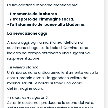
La rievocazione moderna mantiene vivi:
- il
momento dello sbarco
,
- il
trasporto dell’immagine sacra
,
- l’
affidamento del paese alla Madonna
.
La rievocazione oggi
Ancora oggi, ogni anno, il lunedì dell’ultima
settimana di agosto, la baia di Cornino torna
indietro nel tempo attraverso una suggestiva
rappresentazione:
-
Il veliero storico
Un’imbarcazione antica arriva lentamente verso la
costa, proprio come il leggendario veliero dei
marinai salvati. A bordo si trova una copia
dell’immagine sacra.
-
I marinai e i figuranti
Attori in costume riproducono la scena del voto,
della tempesta, della disperazione e infine della