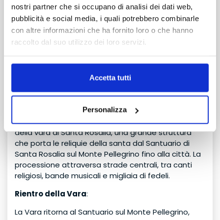
nostri partner che si occupano di analisi dei dati web,
Da allora, la devozione popolare ha reso la festa di
pubblicità e social media, i quali potrebbero combinarle
Santa Rosalia una celebrazione annuale che unisce
TRANSFER
con altre informazioni che ha fornito loro o che hanno
religiosità, identità cittadina e tradizione popolare.
con attesa o collettivo
Le celebrazioni principali
raccolto dal suo utilizzo dei loro servizi.
Inizio della festa:
Le celebrazioni iniziano con la novena e le messe
Accetta tutti
solenni, accompagnate da musiche e preghiere dei
fedeli.
Corteo storico e processione:
Personalizza
La parte più suggestiva della festa è la processione
della vara di Santa Rosalia, una grande struttura
che porta le reliquie della santa dal Santuario di
Santa Rosalia sul Monte Pellegrino fino alla città. La
processione attraversa strade centrali, tra canti
religiosi, bande musicali e migliaia di fedeli.
Rientro della Vara
:
La Vara ritorna al Santuario sul Monte Pellegrino,