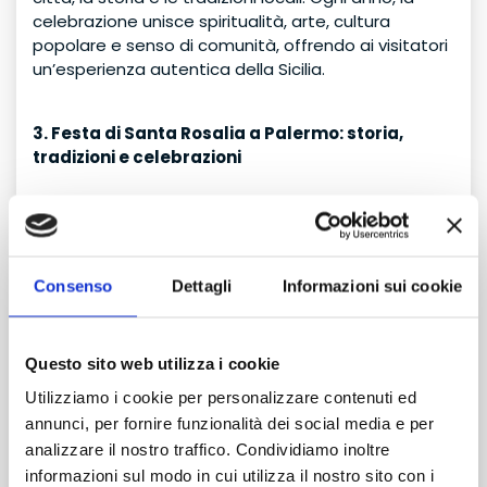
celebrazione unisce spiritualità, arte, cultura
popolare e senso di comunità, offrendo ai visitatori
un’esperienza autentica della Sicilia.
3. Festa di Santa Rosalia a Palermo: storia,
tradizioni e celebrazioni
La festa di Santa Rosalia, patrona di Palermo, è uno
degli eventi religiosi più importanti e suggestivi
della Sicilia. Ogni anno, dal
10 al 15 luglio
, la città
Consenso
Dettagli
Informazioni sui cookie
celebra la sua protettrice con solenni processioni,
riti religiosi, spettacoli popolari e fuochi d’artificio.
Storia della festa
Santa Rosalia, detta la “
Santuzza
”, visse nel XII
Questo sito web utilizza i cookie
secolo e scelse di ritirarsi in eremitaggio sul Monte
Utilizziamo i cookie per personalizzare contenuti ed
Pellegrino. La sua figura divenne celebre quando, nel
annunci, per fornire funzionalità dei social media e per
1624, durante una grave epidemia di peste a
TRANSFER
analizzare il nostro traffico. Condividiamo inoltre
Palermo, le reliquie della santa furono portate in
senza attesa
informazioni sul modo in cui utilizza il nostro sito con i
processione e la città fu miracolosamente salvata.