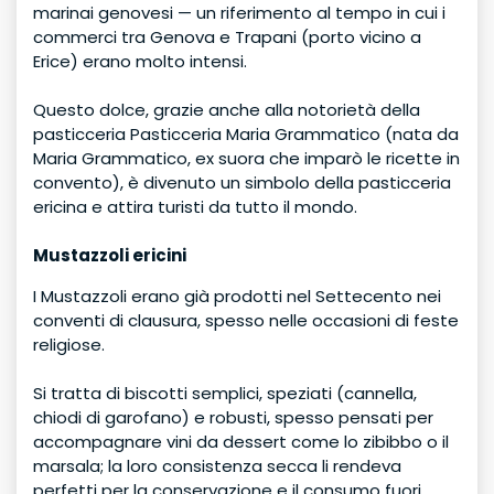
marinai genovesi — un riferimento al tempo in cui i
commerci tra Genova e Trapani (porto vicino a
Erice) erano molto intensi.
Questo dolce, grazie anche alla notorietà della
pasticceria Pasticceria Maria Grammatico (nata da
Maria Grammatico, ex suora che imparò le ricette in
convento), è divenuto un simbolo della pasticceria
ericina e attira turisti da tutto il mondo.
Mustazzoli ericini
I Mustazzoli erano già prodotti nel Settecento nei
conventi di clausura, spesso nelle occasioni di feste
religiose.
Si tratta di biscotti semplici, speziati (cannella,
chiodi di garofano) e robusti, spesso pensati per
accompagnare vini da dessert come lo zibibbo o il
marsala; la loro consistenza secca li rendeva
perfetti per la conservazione e il consumo fuori