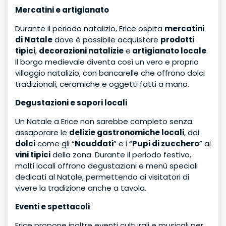
Mercatini e artigianato
Durante il periodo natalizio, Erice ospita
mercatini
di Natale
dove è possibile acquistare
prodotti
tipici
,
decorazioni natalizie
e
artigianato locale
.
Il borgo medievale diventa così un vero e proprio
villaggio natalizio, con bancarelle che offrono dolci
tradizionali, ceramiche e oggetti fatti a mano.
Degustazioni e sapori locali
Un Natale a Erice non sarebbe completo senza
assaporare le
delizie gastronomiche locali
, dai
dolci
come gli “
Ncuddati
” e i “
Pupi di zucchero
” ai
vini tipici
della zona. Durante il periodo festivo,
molti locali offrono degustazioni e menù speciali
dedicati al Natale, permettendo ai visitatori di
vivere la tradizione anche a tavola.
Eventi e spettacoli
Erice propone inoltre eventi culturali e musicali per