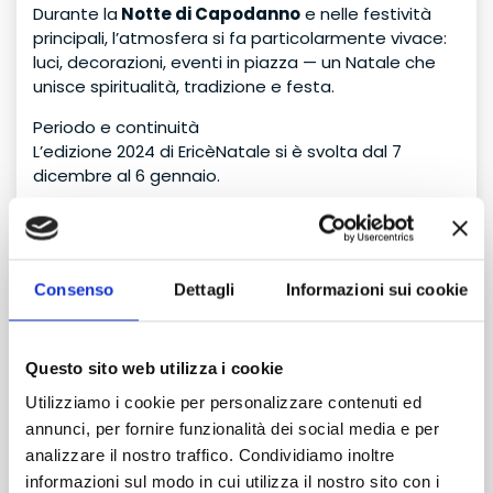
Durante la
Notte di Capodanno
e nelle festività
principali, l’atmosfera si fa particolarmente vivace:
luci, decorazioni, eventi in piazza — un Natale che
unisce spiritualità, tradizione e festa.
Periodo e continuità
L’edizione 2024 di EricèNatale si è svolta dal 7
dicembre al 6 gennaio.
L’evento è ormai consolidato e ogni anno rinnova il
suo programma, mantenendo vive le tradizioni
presepiali e arricchendo con nuove idee: dal
Consenso
Dettagli
Informazioni sui cookie
presepe vivente, alle mostre etniche, alle
installazioni artistiche.
Perché i presepi di Erice sono speciali
Questo sito web utilizza i cookie
Utilizziamo i cookie per personalizzare contenuti ed
Molteplicità e varietà: non un solo presepe, ma
annunci, per fornire funzionalità dei social media e per
decine — ognuno con stile, materiali e storia
TRANSFER
analizzare il nostro traffico. Condividiamo inoltre
diversa.
senza attesa
Contesto unico: il borgo medievale, con le sue
informazioni sul modo in cui utilizza il nostro sito con i