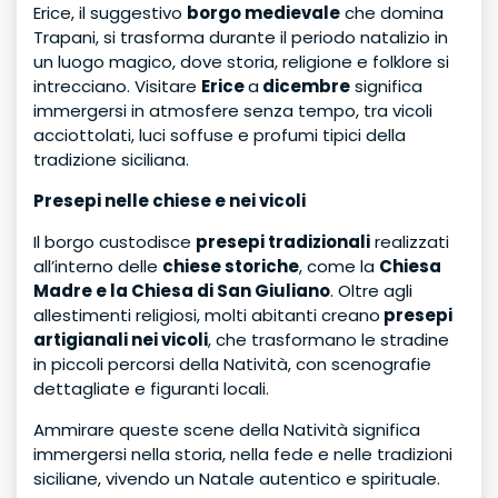
Erice, il suggestivo
borgo medievale
che domina
Trapani, si trasforma durante il periodo natalizio in
un luogo magico, dove storia, religione e folklore si
intrecciano. Visitare
Erice
a
dicembre
significa
immergersi in atmosfere senza tempo, tra vicoli
acciottolati, luci soffuse e profumi tipici della
tradizione siciliana.
Presepi nelle chiese e nei vicoli
Il borgo custodisce
presepi tradizionali
realizzati
all’interno delle
chiese storiche
, come la
Chiesa
Madre e la Chiesa di San Giuliano
. Oltre agli
allestimenti religiosi, molti abitanti creano
presepi
artigianali nei vicoli
, che trasformano le stradine
in piccoli percorsi della Natività, con scenografie
dettagliate e figuranti locali.
Ammirare queste scene della Natività significa
immergersi nella storia, nella fede e nelle tradizioni
siciliane, vivendo un Natale autentico e spirituale.