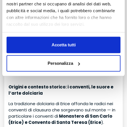
mura, vicoli, panorami, rende la visita molto più
nostri partner che si occupano di analisi dei dati web,
evocativa di una semplice esposizione.
pubblicità e social media, i quali potrebbero combinarle
TRANSFER
Partecipazione comunitaria: artigiani, associazioni,
con altre informazioni che ha fornito loro o che hanno
famiglie — tutti coinvolti. È tradizione che vive di
con attesa o collettivo
raccolto dal suo utilizzo dei loro servizi.
persone.
Esperienza immersiva: musica, luminarie, mercatini,
sapori — non solo visione, ma coinvolgimento
Accetta tutti
multisensoriale e culturale.
Adatto a tutti: famiglie, coppie, turisti, curiosi —
ognuno può trovare qualcosa di suo in questa
Personalizza
formula natalizia.
Origini e contesto storico: i conventi, le suore e
l’arte dolciaria
La tradizione dolciaria di Erice affonda le radici nei
conventi di clausura che sorgevano sul monte — in
particolare i conventi di
Monastero di San Carlo
(Erice) e Convento di Santa Teresa (Erice
).