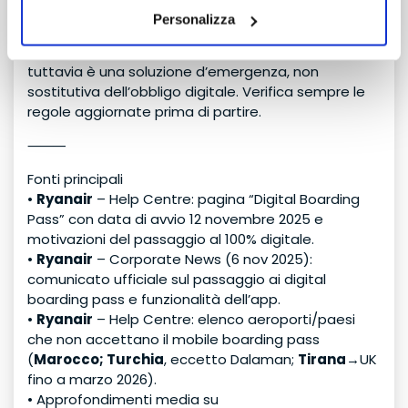
Ryanair
incentiva l’uso dell’app e non emette più
Personalizza
“print at home”. In casi particolari e dopo check-in
online, il personale in aeroporto può assistere;
tuttavia è una soluzione d’emergenza, non
sostitutiva dell’obbligo digitale. Verifica sempre le
regole aggiornate prima di partire.
⸻
Fonti principali
•
Ryanair
– Help Centre: pagina “Digital Boarding
Pass” con data di avvio 12 novembre 2025 e
motivazioni del passaggio al 100% digitale.
•
Ryanair
– Corporate News (6 nov 2025):
comunicato ufficiale sul passaggio ai digital
boarding pass e funzionalità dell’app.
•
Ryanair
– Help Centre: elenco aeroporti/paesi
che non accettano il mobile boarding pass
(
Marocco; Turchia
, eccetto Dalaman;
Tirana
→UK
fino a marzo 2026).
• Approfondimenti media su