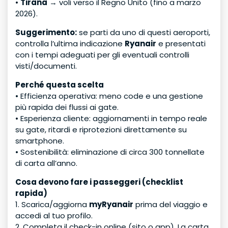
•
Tirana
→ voli verso il Regno Unito (fino a marzo
2026).
Suggerimento:
se parti da uno di questi aeroporti,
controlla l’ultima indicazione
Ryanair
e presentati
con i tempi adeguati per gli eventuali controlli
visti/documenti.
Perché questa scelta
• Efficienza operativa: meno code e una gestione
più rapida dei flussi ai gate.
• Esperienza cliente: aggiornamenti in tempo reale
su gate, ritardi e riprotezioni direttamente su
smartphone.
• Sostenibilità: eliminazione di circa 300 tonnellate
di carta all’anno.
Cosa devono fare i passeggeri (checklist
rapida)
1. Scarica/aggiorna
myRyanair
prima del viaggio e
accedi al tuo profilo.
2. Completa il check-in online (sito o app). La carta