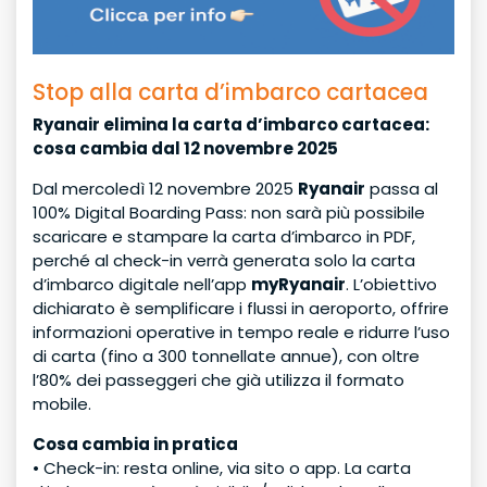
Palermo Città
Agrigento da San Vito lo Capo o Custonaci
Riserva dello Zingaro
Escursione in auto - Saline Marsala, Imbarco per Mozia
San Vito Lo Capo
e Marsala da San Vito Lo Capo e Custonaci
Trapani Aeroporto
Stop alla carta d’imbarco cartacea
Trapani Città / Porto
Andata
Ryanair elimina la carta d’imbarco cartacea:
Seleziona una destinazione
cosa cambia dal 12 novembre 2025
Passeggeri
0
Solo Andata
Andata e ritorno
Dal mercoledì 12 novembre 2025
Ryanair
passa al
100% Digital Boarding Pass: non sarà più possibile
Totale
Passeggeri
0
PRENOTA
€
0,00
scaricare e stampare la carta d’imbarco in PDF,
perché al check-in verrà generata solo la carta
Adulti
0
Andata
Ore
d’imbarco digitale nell’app
myRyanair
. L’obiettivo
dichiarato è semplificare i flussi in aeroporto, offrire
Adulti
0
Bambini
0
Ritorno
Ore
informazioni operative in tempo reale e ridurre l’uso
di carta (fino a 300 tonnellate annue), con oltre
l’80% dei passeggeri che già utilizza il formato
Bambini
0
mobile.
Totale
Prenota
€
0,00
Cosa cambia in pratica
• Check-in: resta online, via sito o app. La carta