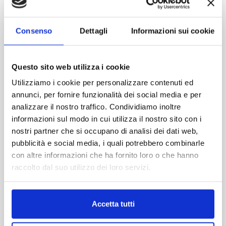
insieme).
• Piano B: se il telefono si guasta dopo il check-in
online, il personale può assistere con soluzioni
Consenso
Dettagli
Informazioni sui cookie
d’emergenza in aeroporto; resta comunque
fortemente consigliato avere un power bank e
salvare i pass offline.
Questo sito web utilizza i cookie
Domande frequenti
Utilizziamo i cookie per personalizzare contenuti ed
Posso ancora ricevere la carta d’imbarco via e-mail
annunci, per fornire funzionalità dei social media e per
TRANSFER
in PDF?
analizzare il nostro traffico. Condividiamo inoltre
senza attesa
No:
Ryanair
non fornisce più il PDF stampabile; la
informazioni sul modo in cui utilizza il nostro sito con i
carta è solo digitale su app, salvo eccezioni paese
nostri partner che si occupano di analisi dei dati web,
sopra elencate.
pubblicità e social media, i quali potrebbero combinarle
TRANSFER
con altre informazioni che ha fornito loro o che hanno
Se faccio check-in dal sito, senza app, come
con attesa o collettivo
raccolto dal suo utilizzo dei loro servizi.
recupero la carta?
La carta d’imbarco valida per l’imbarco sarà visibile
nell’app myRyanair collegata alla tua prenotazione:
dopo il check-in, apri l’app e troverai il pass digitale.
Accetta tutti
Non ho uno smartphone: posso volare?