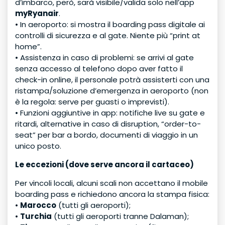
d’imbarco, però, sarà visibile/valida solo nell’app
myRyanair
.
• In aeroporto: si mostra il boarding pass digitale ai
controlli di sicurezza e al gate. Niente più “print at
home”.
• Assistenza in caso di problemi: se arrivi al gate
senza accesso al telefono dopo aver fatto il
check-in online, il personale potrà assisterti con una
ristampa/soluzione d’emergenza in aeroporto (non
è la regola: serve per guasti o imprevisti).
• Funzioni aggiuntive in app: notifiche live su gate e
ritardi, alternative in caso di disruption, “order-to-
seat” per bar a bordo, documenti di viaggio in un
unico posto.
Le eccezioni (dove serve ancora il cartaceo)
Per vincoli locali, alcuni scali non accettano il mobile
boarding pass e richiedono ancora la stampa fisica:
•
Marocco
(tutti gli aeroporti);
•
Turchia
(tutti gli aeroporti tranne Dalaman);