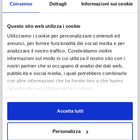
Esperienza culturale e turistica
: permette
Consenso
Dettagli
Informazioni sui cookie
di unire la visita del borgo di Custonaci, il
paesaggio del Golfo di Cornino/Monte Cofano
e un evento natalizio memorabile.
Questo sito web utilizza i cookie
Ottimo per famiglie
: bambini e adulti
Utilizziamo i cookie per personalizzare contenuti ed
possono vivere un Natale in un contesto non
commerciale, immersi nella tradizione.
annunci, per fornire funzionalità dei social media e per
TRANSFER
analizzare il nostro traffico. Condividiamo inoltre
senza attesa
informazioni sul modo in cui utilizza il nostro sito con i
nostri partner che si occupano di analisi dei dati web,
Come arrivare a Custonaci dall'aeroporto di
Palermo
pubblicità e social media, i quali potrebbero combinarle
TRANSFER
con altre informazioni che ha fornito loro o che hanno
In auto a noleggio
con attesa o collettivo
raccolto dal suo utilizzo dei loro servizi.
La distanza è stimata intorno ai 70‑90 km a
seconda del percorso, con un tempo di
percorrenza di circa 1 ora‑1 ora 30 minuti
Accetta tutti
Partendo dall’aeroporto, prendi l’autostrada/strada
principale verso ovest (ad esempio l' Autostrada
Personalizza
A29 che collega Palermo con la zona di Trapani) e