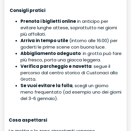
Consigli pratici
Prenota i biglietti online
in anticipo per
evitare lunghe attese, soprattutto nei giorni
più affollati.
Arriva in tempo utile
(intorno alle 16:00) per
goderti le prime scene con buona luce.
Abbigliamento adeguato
: in grotta può fare
più fresco, porta una giacca leggera.
Verifica parcheggio e navetta
: segue il
percorso dal centro storico di Custonaci alla
Grotta.
Se vuoi evitare la folla
, scegli un giorno
meno frequentato (ad esempio uno dei giorni
del 3-6 gennaio).
Cosa aspettarsi
La grotta e le zone circostanti vengono