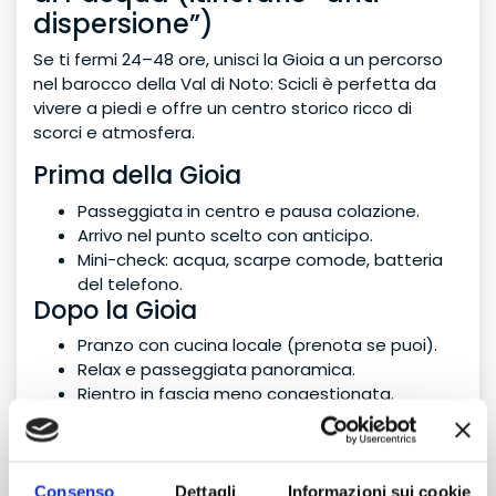
dispersione”)
Se ti fermi 24–48 ore, unisci la Gioia a un percorso
nel barocco della Val di Noto: Scicli è perfetta da
vivere a piedi e offre un centro storico ricco di
scorci e atmosfera.
Prima della Gioia
Passeggiata in centro e pausa colazione.
Arrivo nel punto scelto con anticipo.
Mini-check: acqua, scarpe comode, batteria
del telefono.
Dopo la Gioia
Pranzo con cucina locale (prenota se puoi).
Relax e passeggiata panoramica.
Rientro in fascia meno congestionata.
Cosa mangiare (idee rapide)
Scacce
(tipiche del ragusano)
Formaggi e ricotta
Consenso
Dettagli
Informazioni sui cookie