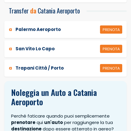
Transfer
da
Catania Aeroporto
a
Palermo Aeroporto
PRENOTA
a
San Vito Lo Capo
PRENOTA
a
Trapani Città / Porto
PRENOTA
Noleggia un Auto a Catania
Aeroporto
Perché faticare quando puoi semplicemente
prenotare
qui
un'auto
per raggiungere la tua
destinazione
dopo essere atterrato in aereo?