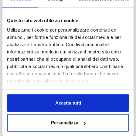
Specialità locali
in base ai menu del periodo
Nel weekend pasquale alcuni locali lavorano al
massimo: prenotare è spesso la scelta migliore.
Questo sito web utilizza i cookie
Utilizziamo i cookie per personalizzare contenuti ed
Come arrivare e muoversi: la
annunci, per fornire funzionalità dei social media e per
scelta che ti salva la giornata
TRANSFER
analizzare il nostro traffico. Condividiamo inoltre
senza attesa
Pasqua richiama visitatori da tutta la Sicilia e oltre.
informazioni sul modo in cui utilizza il nostro sito con i
Per ridurre tempi morti e imprevisti, scegli la
nostri partner che si occupano di analisi dei dati web,
soluzione più adatta:
pubblicità e social media, i quali potrebbero combinarle
TRANSFER
con altre informazioni che ha fornito loro o che hanno
Opzione 1: Noleggio auto
con attesa o collettivo
raccolto dal suo utilizzo dei loro servizi.
(massima autonomia)
Perfetto per combinare Scicli con Modica,
Ragusa, costa.
Accetta tutti
Gestisci tempi e soste come vuoi.
Ideale per famiglie e piccoli gruppi.
Vai a TDS Rent
Personalizza
Opzione 2: Transfer NCC (porta-
a-porta)