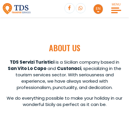
MENU
EN
TRANSFER
without waiting
Select Excursion
ABOUT US
Select departure
One Way
TDS Servizi Turistici
is a Sicilian company based in
Select a destination
San Vito Lo Capo
and
Custonaci
, specializing in the
Passengers
0
tourism services sector. With seriousness and
One Way
Round Trip
experience, we have always worked with
Total
professionalism, punctuality, and dedication.
BOOK
€
0,00
Passengers
0
We do everything possible to make your holiday in our
Adults
0
wonderful Sicily as perfect as it can be.
Departure
Time
Children
0
Adults
0
Return
Time