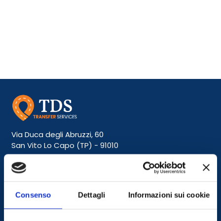
Children
0
Total
Book
€
0,00
Via Duca degli Abruzzi, 60
San Vito Lo Capo (TP) - 91010
info@tdstransfer.it
Consenso
Dettagli
Informazioni sui cookie
Customer Service
+39 02 21100 282