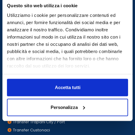
Transfers to and from town
Questo sito web utilizza i cookie
Utilizziamo i cookie per personalizzare contenuti ed
Transfer San Vito Lo Capo
annunci, per fornire funzionalità dei social media e per
Transfer Marsala
TRANSFER
analizzare il nostro traffico. Condividiamo inoltre
Transfer Castellamare del Golfo
without waiting
informazioni sul modo in cui utilizza il nostro sito con i
Transfer Bonagia
nostri partner che si occupano di analisi dei dati web,
Transfer Cefalù
pubblicità e social media, i quali potrebbero combinarle
TRANSFER
Transfer Cala del Bue Marino ( San Vito lo Capo )
con altre informazioni che ha fornito loro o che hanno
with waiting or shared
raccolto dal suo utilizzo dei loro servizi.
Transfer Baia Santa Margherita ( San Vito lo Capo )
Transfer Other
Transfer Calampiso
Accetta tutti
Transfer Mondello
Transfer Zingaro Nature Reserve (Scopello)
Transfer Zingaro Nature Reserve
Personalizza
Transfer Palermo City
Transfer Trapani City / Port
Transfer Custonaci